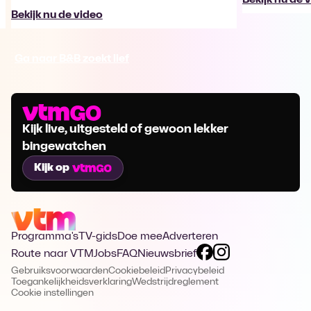
Bekijk nu de video
Ga naar B&B zoekt lief
Kijk live, uitgesteld of gewoon lekker
bingewatchen
Kijk op
Programma's
TV-gids
Doe mee
Adverteren
Route naar VTM
Jobs
FAQ
Nieuwsbrief
Gebruiksvoorwaarden
Cookiebeleid
Privacybeleid
Toegankelijkheidsverklaring
Wedstrijdreglement
Cookie instellingen