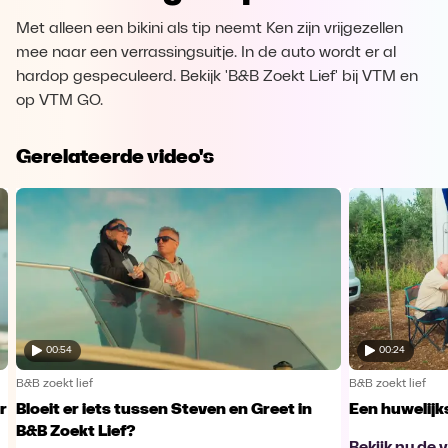
Met alleen een bikini als tip neemt Ken zijn vrijgezellen
mee naar een verrassingsuitje. In de auto wordt er al
hardop gespeculeerd. Bekijk 'B&B Zoekt Lief' bij VTM en
op VTM GO.
Gerelateerde video's
00:54
00:24
B&B zoekt lief
B&B zoekt lief
r
Bloeit er iets tussen Steven en Greet in
Een huwelijk
B&B Zoekt Lief?
Bekijk nu de 