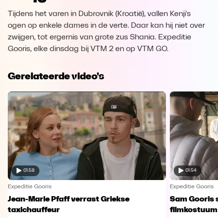
Tijdens het varen in Dubrovnik (Kroatië), vallen Kenji's
ogen op enkele dames in de verte. Daar kan hij niet over
zwijgen, tot ergernis van grote zus Shania. Expeditie
Gooris, elke dinsdag bij VTM 2 en op VTM GO.
Gerelateerde video's
01:58
01:54
Expeditie Gooris
Expeditie Gooris
Jean-Marie Pfaff verrast Griekse
Sam Gooris sc
taxichauffeur
filmkostuum