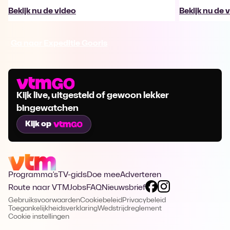
Bekijk nu de video
Bekijk nu de 
Ga naar Expeditie Gooris
Kijk live, uitgesteld of gewoon lekker
bingewatchen
Kijk op
Programma's
TV-gids
Doe mee
Adverteren
Route naar VTM
Jobs
FAQ
Nieuwsbrief
Gebruiksvoorwaarden
Cookiebeleid
Privacybeleid
Toegankelijkheidsverklaring
Wedstrijdreglement
Cookie instellingen