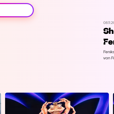
Oeps, browser niet ondersteund
08.11.
Voor je onze programma's gaat ontdekken,
Sh
best je browser updaten of hieronder één
van de ondersteunde browsers
Fe
downloaden.
Fenik
Google Chrome
Download
van F
Firefox
Download
Safari
Download
Microsoft Edge
Download
Opera
Download