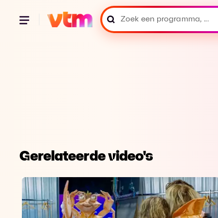
Gerelateerde video's