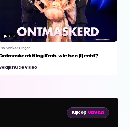
00:51
The Masked Singer
The 
Ontmaskerd: King Krab, wie ben jij echt?
Een
naa
Bekijk nu de video
Bek
Kijk op