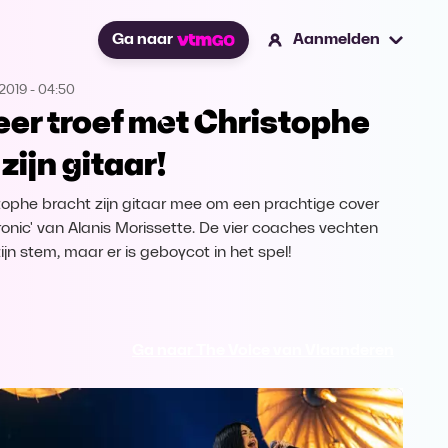
Ga naar
Aanmelden
2019
-
04:50
eer troef met Christophe
zijn gitaar!
tophe bracht zijn gitaar mee om een prachtige cover
Ironic' van Alanis Morissette. De vier coaches vechten
ijn stem, maar er is geboycot in het spel!
Ga naar The Voice van Vlaanderen