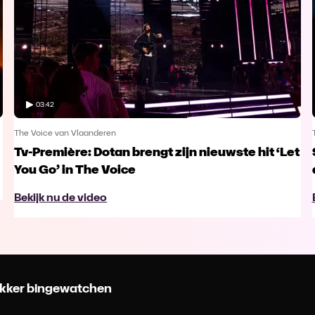
03:42
The Voice van Vlaanderen
Tv-Première: Dotan brengt zijn nieuwste hit ‘Let
You Go’ in The Voice
Bekijk nu de video
 lekker bingewatchen