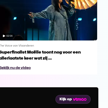
02:56
The Voice van Vlaanderen
The 
Superfinalist Maëlle toont nog voor een
Het
allerlaatste keer wat zij ...
Vl
Bekijk nu de video
Bek
Kijk op