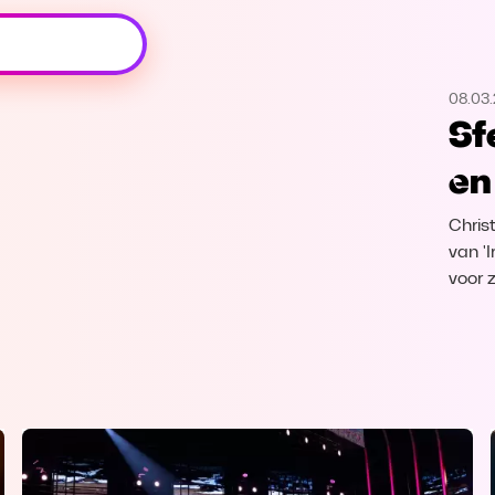
Oeps, browser niet ondersteund
08.03.
Voor je onze programma's gaat ontdekken,
Sf
best je browser updaten of hieronder één
van de ondersteunde browsers
en 
downloaden.
Chris
Google Chrome
Download
van '
voor z
Firefox
Download
Safari
Download
Microsoft Edge
Download
Opera
Download