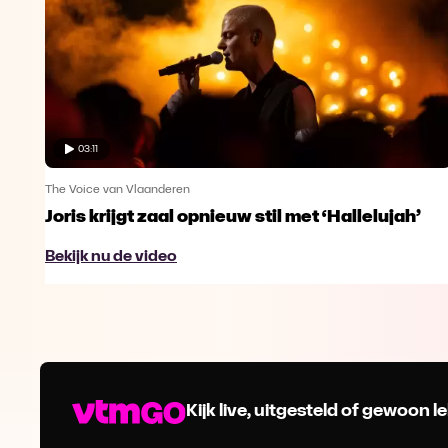
03:11
The Voice van Vlaanderen
Joris krijgt zaal opnieuw stil met ‘Hallelujah’
Bekijk nu de video
Kijk live, uitgesteld of gewoon