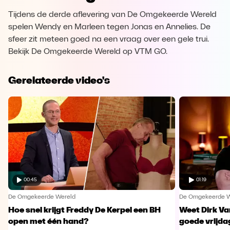
Tijdens de derde aflevering van De Omgekeerde Wereld
spelen Wendy en Marleen tegen Jonas en Annelies. De
sfeer zit meteen goed na een vraag over een gele trui.
Bekijk De Omgekeerde Wereld op VTM GO.
Gerelateerde video's
00:45
01:19
De Omgekeerde Wereld
De Omgekeerde W
Hoe snel krijgt Freddy De Kerpel een BH
Weet Dirk Va
open met één hand?
goede vrijda