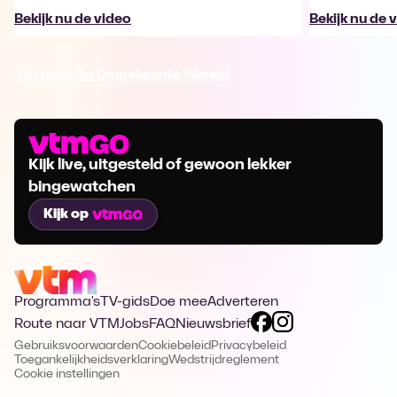
Bekijk nu de video
Bekijk nu de 
Ga naar De Omgekeerde Wereld
Kijk live, uitgesteld of gewoon lekker
bingewatchen
Kijk op
Programma's
TV-gids
Doe mee
Adverteren
Route naar VTM
Jobs
FAQ
Nieuwsbrief
Gebruiksvoorwaarden
Cookiebeleid
Privacybeleid
Toegankelijkheidsverklaring
Wedstrijdreglement
Cookie instellingen