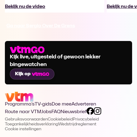
Bekijk nu de video
Bekijk nu de 
Ga naar Sergio Over De Grens
Kijk live, uitgesteld of gewoon lekker
bingewatchen
Kijk op
Programma's
TV-gids
Doe mee
Adverteren
Route naar VTM
Jobs
FAQ
Nieuwsbrief
Gebruiksvoorwaarden
Cookiebeleid
Privacybeleid
Toegankelijkheidsverklaring
Wedstrijdreglement
Cookie instellingen