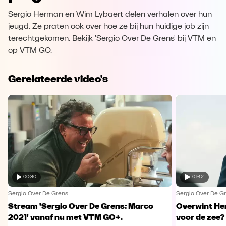
Sergio Herman en Wim Lybaert delen verhalen over hun
jeugd. Ze praten ook over hoe ze bij hun huidige job zijn
terechtgekomen. Bekijk 'Sergio Over De Grens' bij VTM en
op VTM GO.
Gerelateerde video's
00:30
01:42
Sergio Over De Grens
Sergio Over De G
Stream 'Sergio Over De Grens: Marco
Overwint He
2021' vanaf nu met VTM GO+.
voor de zee?