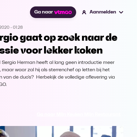
Ga naar
Aanmelden
.2020
-
01:28
rgio gaat op zoek naar de
ssie voor lekker koken
id Sergio Herman heeft al lang geen introductie meer
 maar waar zal hij als sterrenchef op letten bij het
en van de duo's? Herbekijk de volledige aflevering via
GO.
Ga naar Mijn Keuken Mijn Restaurant