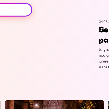
Oeps, browser niet ondersteund
04.03
Voor je onze programma's gaat ontdekken,
Se
best je browser updaten of hieronder één
van de ondersteunde browsers
pa
downloaden.
Juryl
Google Chrome
Download
nodig,
jurer
Firefox
Download
VTM 
Safari
Download
Microsoft Edge
Download
Opera
Download