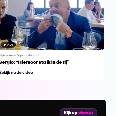
01:06
Mijn Keuken Mijn Restaurant
Mijn 
Sergio: “Hiervoor sta ik in de rij”
Ays
Bekijk nu de video
Bek
Kijk op