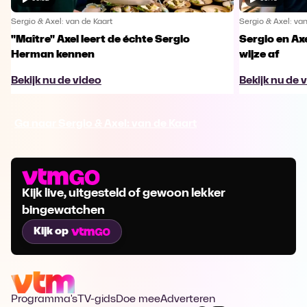
Sergio & Axel: van de Kaart
Sergio & Axel: van
"Maître" Axel leert de échte Sergio
Sergio en Axe
Herman kennen
wijze af
Bekijk nu de video
Bekijk nu de 
Ga naar Sergio & Axel: van de Kaart
Kijk live, uitgesteld of gewoon lekker
bingewatchen
Kijk op
Programma's
TV-gids
Doe mee
Adverteren