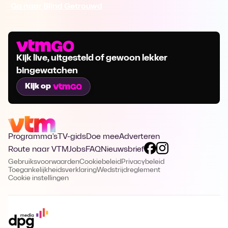
Ga naar Blind Getrouwd
Kijk live, uitgesteld of gewoon lekker
bingewatchen
Kijk op
Programma's
TV-gids
Doe mee
Adverteren
Route naar VTM
Jobs
FAQ
Nieuwsbrief
Gebruiksvoorwaarden
Cookiebeleid
Privacybeleid
Toegankelijkheidsverklaring
Wedstrijdreglement
Cookie instellingen