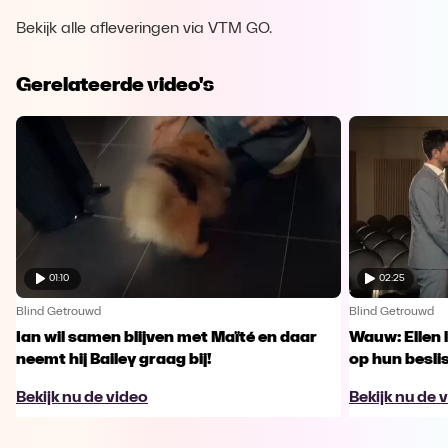
Bekijk alle afleveringen via VTM GO.
Gerelateerde video's
01:10
02:25
Blind Getrouwd
Blind Getrouwd
Ian wil samen blijven met Maïté en daar
Wauw: Ellen 
neemt hij Bailey graag bij!
op hun besl
Bekijk nu de video
Bekijk nu de 