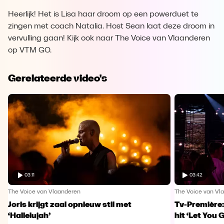
Heerlijk! Het is Lisa haar droom op een powerduet te
zingen met coach Natalia. Host Sean laat deze droom in
vervulling gaan! Kijk ook naar The Voice van Vlaanderen
op VTM GO.
Gerelateerde video's
03:11
03:42
The Voice van Vlaanderen
The Voice van Vl
Joris krijgt zaal opnieuw stil met
Tv-Première:
‘Hallelujah’
hit ‘Let You 