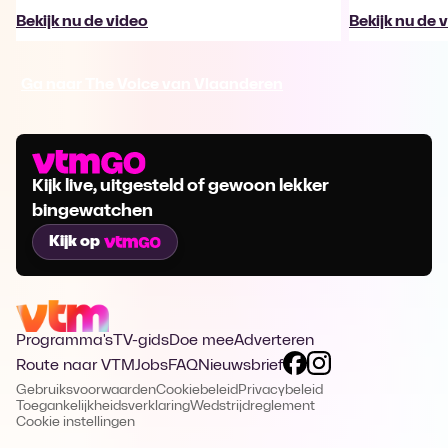
Bekijk nu de video
Bekijk nu de 
Ga naar The Voice van Vlaanderen
Kijk live, uitgesteld of gewoon lekker
bingewatchen
Kijk op
Programma's
TV-gids
Doe mee
Adverteren
Route naar VTM
Jobs
FAQ
Nieuwsbrief
Gebruiksvoorwaarden
Cookiebeleid
Privacybeleid
Toegankelijkheidsverklaring
Wedstrijdreglement
Cookie instellingen