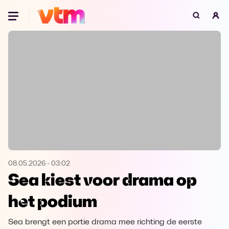
Oeps, browser niet ondersteund
Voor je onze programma's gaat ontdekken,
best je browser updaten of hieronder één
van de ondersteunde browsers
downloaden.
Google Chrome
Download
Firefox
Download
Safari
Download
08.05.2026
-
03:02
Sea kiest voor drama op
Microsoft Edge
Download
het podium
Opera
Download
Sea brengt een portie drama mee richting de eerste