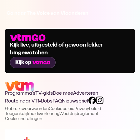
Ga naar The Voice van Vlaanderen
Kijk live, uitgesteld of gewoon lekker
bingewatchen
Kijk op
Programma's
TV-gids
Doe mee
Adverteren
Route naar VTM
Jobs
FAQ
Nieuwsbrief
Gebruiksvoorwaarden
Cookiebeleid
Privacybeleid
Toegankelijkheidsverklaring
Wedstrijdreglement
Cookie instellingen