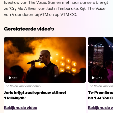
liveshow van The Voice. Samen met haar dansers brengt
ze ‘Cry Me A River’ van Justin Timberlake. Kijk 'The Voice
van Vlaanderen' bij VTM en op VTM GO.
Gerelateerde video's
03:11
03:42
The Voice van Vlaanderen
The Voice van Vl
Joris krijgt zaal opnieuw stil met
Tv-Première:
‘Hallelujah’
hit ‘Let You 
Bekijk nu de video
Bekijk nu de 