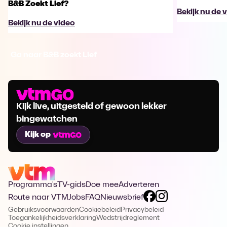
B&B Zoekt Lief?
Bekijk nu de 
Bekijk nu de video
Ga naar B&B zoekt Lief
Kijk live, uitgesteld of gewoon lekker
bingewatchen
Kijk op
Programma's
TV-gids
Doe mee
Adverteren
Route naar VTM
Jobs
FAQ
Nieuwsbrief
Gebruiksvoorwaarden
Cookiebeleid
Privacybeleid
Toegankelijkheidsverklaring
Wedstrijdreglement
Cookie instellingen