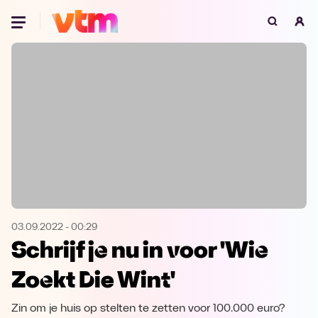
Oeps, browser niet ondersteund
Voor je onze programma's gaat ontdekken,
best je browser updaten of hieronder één
van de ondersteunde browsers
downloaden.
Google Chrome
Download
Firefox
Download
Safari
Download
03.09.2022
-
00:29
Schrijf je nu in voor 'Wie
Microsoft Edge
Download
Zoekt Die Wint'
Opera
Download
Zin om je huis op stelten te zetten voor 100.000 euro?