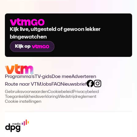
Kijk live, uitgesteld of gewoon lekker
bingewatchen
Kijk op
Programma's
TV-gids
Doe mee
Adverteren
Route naar VTM
Jobs
FAQ
Nieuwsbrief
Gebruiksvoorwaarden
Cookiebeleid
Privacybeleid
Toegankelijkheidsverklaring
Wedstrijdreglement
Cookie instellingen