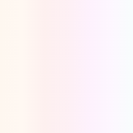
Oeps, browser niet ondersteund
Voor je onze programma's gaat ontdekken,
best je browser updaten of hieronder één
van de ondersteunde browsers
downloaden.
Google Chrome
Download
Firefox
Download
Safari
Download
Microsoft Edge
Download
Opera
Download