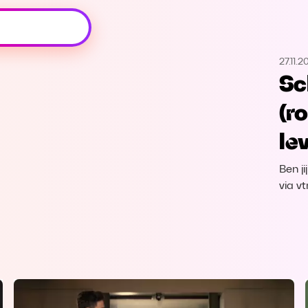
Oeps, browser niet ondersteund
27.11.2
Voor je onze programma's gaat ontdekken,
Sch
best je browser updaten of hieronder één
van de ondersteunde browsers
(r
downloaden.
le
Google Chrome
Download
Ben ji
Firefox
Download
via v
Safari
Download
Microsoft Edge
Download
Opera
Download