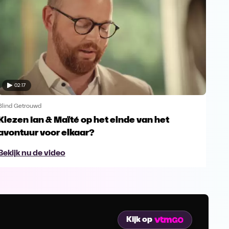
02:17
Blind Getrouwd
Blin
Kiezen Ian & Maïté op het einde van het
Ga 
avontuur voor elkaar?
en s
Bekijk nu de video
Bek
Kijk op