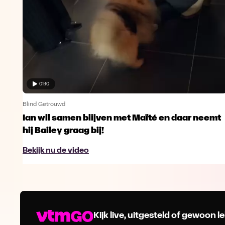
01:10
Blind Getrouwd
Ian wil samen blijven met Maïté en daar neemt
hij Bailey graag bij!
Bekijk nu de video
Kijk live, uitgesteld of gewoon