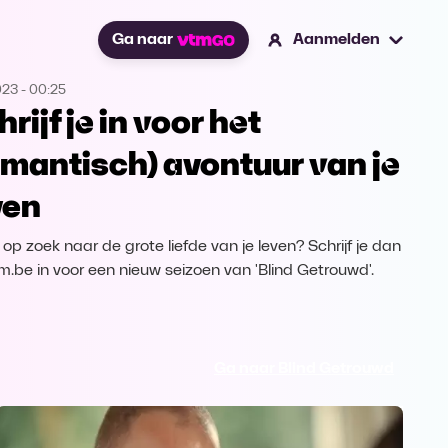
Ga naar
Aanmelden
023
-
00:25
rijf je in voor het
omantisch) avontuur van je
ven
j op zoek naar de grote liefde van je leven? Schrijf je dan
tm.be in voor een nieuw seizoen van 'Blind Getrouwd'.
Ga naar Blind Getrouwd