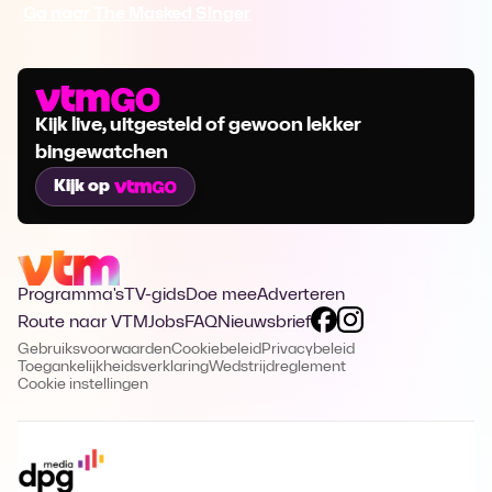
Ga naar The Masked Singer
Kijk live, uitgesteld of gewoon lekker
bingewatchen
Kijk op
Programma's
TV-gids
Doe mee
Adverteren
Route naar VTM
Jobs
FAQ
Nieuwsbrief
Gebruiksvoorwaarden
Cookiebeleid
Privacybeleid
Toegankelijkheidsverklaring
Wedstrijdreglement
Cookie instellingen