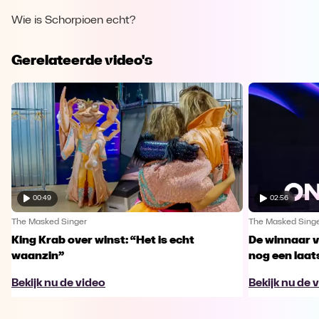
Wie is Schorpioen echt?
Gerelateerde video's
00:49
02:56
The Masked Singer
The Masked Sing
King Krab over winst: “Het is echt
De winnaar 
waanzin”
nog een laa
Bekijk nu de video
Bekijk nu de 