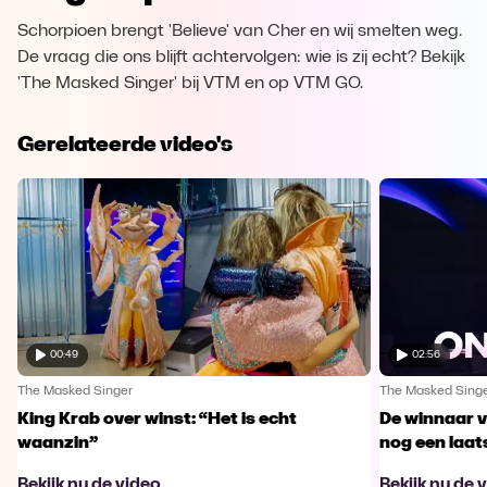
Schorpioen brengt 'Believe' van Cher en wij smelten weg.
De vraag die ons blijft achtervolgen: wie is zij echt? Bekijk
'The Masked Singer' bij VTM en op VTM GO.
Gerelateerde video's
00:49
02:56
The Masked Singer
The Masked Sing
King Krab over winst: “Het is echt
De winnaar 
waanzin”
nog een laa
Bekijk nu de video
Bekijk nu de 