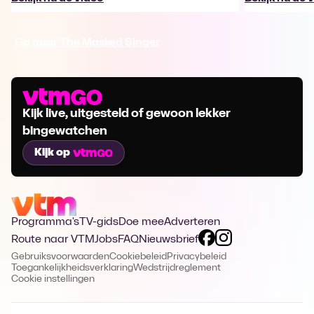
Ga naar The Masked Singer
Kijk live, uitgesteld of gewoon lekker
bingewatchen
Kijk op
Programma's
TV-gids
Doe mee
Adverteren
Route naar VTM
Jobs
FAQ
Nieuwsbrief
Gebruiksvoorwaarden
Cookiebeleid
Privacybeleid
Toegankelijkheidsverklaring
Wedstrijdreglement
Cookie instellingen