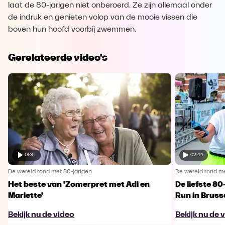
laat de 80-jarigen niet onberoerd. Ze zijn allemaal onder
de indruk en genieten volop van de mooie vissen die
boven hun hoofd voorbij zwemmen.
Gerelateerde video's
01:31
02:44
De wereld rond met 80-jarigen
De wereld rond me
Het beste van 'Zomerpret met Adi en
De liefste 80
Mariette'
Run in Bruss
Bekijk nu de video
Bekijk nu de 