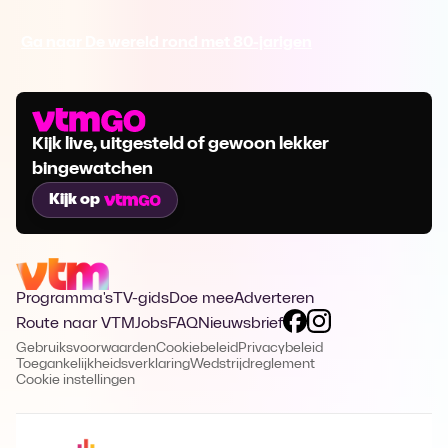
Ga naar De wereld rond met 80-jarigen
Kijk live, uitgesteld of gewoon lekker
bingewatchen
Kijk op
Programma's
TV-gids
Doe mee
Adverteren
Route naar VTM
Jobs
FAQ
Nieuwsbrief
Gebruiksvoorwaarden
Cookiebeleid
Privacybeleid
Toegankelijkheidsverklaring
Wedstrijdreglement
Cookie instellingen