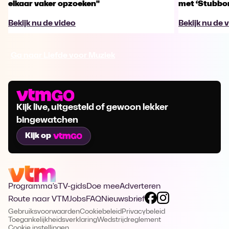
elkaar vaker opzoeken"
met ‘Stubbo
Bekijk nu de video
Bekijk nu de 
Ga naar Liefde voor Muziek
Kijk live, uitgesteld of gewoon lekker
bingewatchen
Kijk op
Programma's
TV-gids
Doe mee
Adverteren
Route naar VTM
Jobs
FAQ
Nieuwsbrief
Gebruiksvoorwaarden
Cookiebeleid
Privacybeleid
Toegankelijkheidsverklaring
Wedstrijdreglement
Cookie instellingen