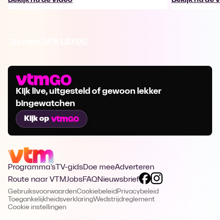
Ga naar DA'S LIEFDE!
Kijk live, uitgesteld of gewoon lekker
bingewatchen
Kijk op
Programma's
TV-gids
Doe mee
Adverteren
Route naar VTM
Jobs
FAQ
Nieuwsbrief
Gebruiksvoorwaarden
Cookiebeleid
Privacybeleid
Toegankelijkheidsverklaring
Wedstrijdreglement
Cookie instellingen