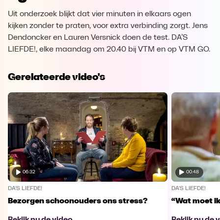
Uit onderzoek blijkt dat vier minuten in elkaars ogen
kijken zonder te praten, voor extra verbinding zorgt. Jens
Dendoncker en Lauren Versnick doen de test. DA’S
LIEFDE!, elke maandag om 20.40 bij VTM en op VTM GO.
Gerelateerde video's
06:32
00:48
DA'S LIEFDE!
DA'S LIEFDE!
Bezorgen schoonouders ons stress?
“Wat moet i
Bekijk nu de video
Bekijk nu de 