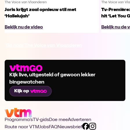
The Voice van Vlaanderen
The Voice van Vl
Joris krijgt zaal opnieuw stil met
Tv-Première:
‘Hallelujah’
hit ‘Let You 
Bekijk nu de video
Bekijk nu de 
Ga naar The Voice van Vlaanderen
Kijk live, uitgesteld of gewoon lekker
bingewatchen
Kijk op
Programma's
TV-gids
Doe mee
Adverteren
Route naar VTM
Jobs
FAQ
Nieuwsbrief