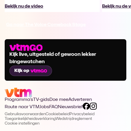
Bekijk nu de video
Bekijk nu de 
Ga naar The Voice Comeback Stage
Kijk live, uitgesteld of gewoon lekker
bingewatchen
Kijk op
Programma's
TV-gids
Doe mee
Adverteren
Route naar VTM
Jobs
FAQ
Nieuwsbrief
Gebruiksvoorwaarden
Cookiebeleid
Privacybeleid
Toegankelijkheidsverklaring
Wedstrijdreglement
Cookie instellingen