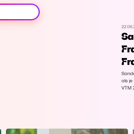
Oeps, browser niet ondersteund
22.06
Voor je onze programma's gaat ontdekken,
Sa
best je browser updaten of hieronder één
van de ondersteunde browsers
Fr
downloaden.
Fr
Google Chrome
Download
Sande
Firefox
Download
als je
VTM 
Safari
Download
Microsoft Edge
Download
Opera
Download