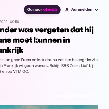
Ga naar
Aanmelden
.2022
-
00:59
nder was vergeten dat hij
ans moet kunnen in
ankrijk
r kan geen Frans en laat dat nu net iets belangrijks zijn
 in Frankrijk wil gaan wonen... Bekijk 'B&B Zoekt Lief' bij
2 en op VTM GO.
Ga naar B&B zoekt lief