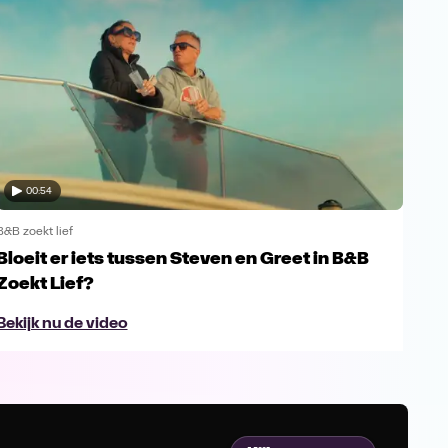
00:54
B&B zoekt lief
B&B z
Bloeit er iets tussen Steven en Greet in B&B
Een
Zoekt Lief?
Bek
Bekijk nu de video