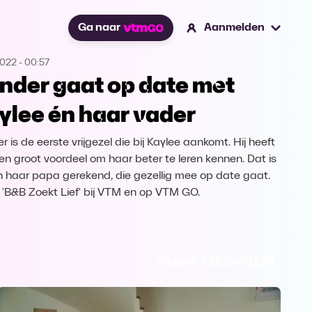
Ga naar
Aanmelden
2022
-
00:57
nder gaat op date met
ylee én haar vader
 is de eerste vrijgezel die bij Kaylee aankomt. Hij heeft
en groot voordeel om haar beter te leren kennen. Dat is
n haar papa gerekend, die gezellig mee op date gaat.
k 'B&B Zoekt Lief' bij VTM en op VTM GO.
Ga naar B&B zoekt Lief