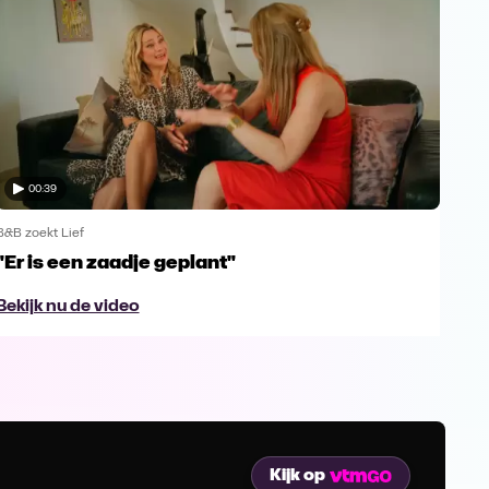
00:39
B&B zoekt Lief
B&B z
"Er is een zaadje geplant"
Jam
B&B
Bekijk nu de video
Bek
Kijk op