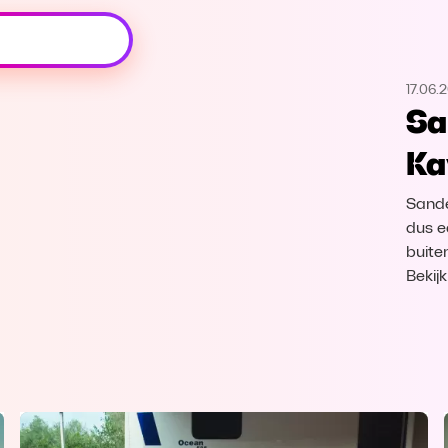
Oeps, browser niet ondersteund
17.06.
Voor je onze programma's gaat ontdekken,
Sa
best je browser updaten of hieronder één
van de ondersteunde browsers
Ka
downloaden.
Sander
Google Chrome
Download
dus e
buite
Firefox
Download
Bekij
Safari
Download
Microsoft Edge
Download
Opera
Download