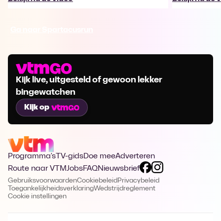
Ga naar Spartacusrun
Kijk live, uitgesteld of gewoon lekker
bingewatchen
Kijk op
Programma's
TV-gids
Doe mee
Adverteren
Route naar VTM
Jobs
FAQ
Nieuwsbrief
Gebruiksvoorwaarden
Cookiebeleid
Privacybeleid
Toegankelijkheidsverklaring
Wedstrijdreglement
Cookie instellingen