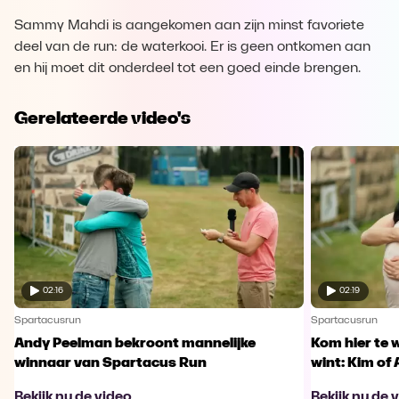
Sammy Mahdi is aangekomen aan zijn minst favoriete
deel van de run: de waterkooi. Er is geen ontkomen aan
en hij moet dit onderdeel tot een goed einde brengen.
Gerelateerde video's
02:16
02:19
Spartacusrun
Spartacusrun
Andy Peelman bekroont mannelijke
Kom hier te 
winnaar van Spartacus Run
wint: Kim of 
Bekijk nu de video
Bekijk nu de 