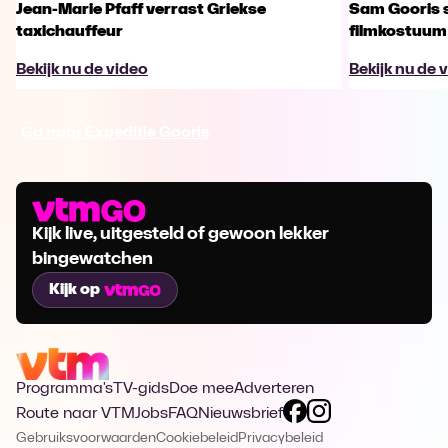
Jean-Marie Pfaff verrast Griekse
Sam Gooris sc
taxichauffeur
filmkostuum
Bekijk nu de video
Bekijk nu de 
Ga naar Expeditie Gooris
Kijk live, uitgesteld of gewoon lekker
bingewatchen
Kijk op
Programma's
TV-gids
Doe mee
Adverteren
Route naar VTM
Jobs
FAQ
Nieuwsbrief
Gebruiksvoorwaarden
Cookiebeleid
Privacybeleid