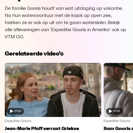
De familie Gooris houdt van wat uitdaging op vakantie.
Na hun wateravontuur met de kajak op open zee,
trekken ze er ook op uit om te gaan waterskiën. Bekijk
alle afleveringen van 'Expeditie Gooris in Amerika' ook op
VTM GO.
Gerelateerde video's
01:58
01:54
Expeditie Gooris
Expeditie Gooris
Jean-Marie Pfaff verrast Griekse
Sam Gooris sc