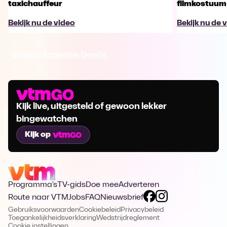
taxichauffeur
filmkostuum
Bekijk nu de video
Bekijk nu de 
Ga naar Expeditie Gooris
Kijk live, uitgesteld of gewoon lekker
bingewatchen
Kijk op
Programma's
TV-gids
Doe mee
Adverteren
Route naar VTM
Jobs
FAQ
Nieuwsbrief
Gebruiksvoorwaarden
Cookiebeleid
Privacybeleid
Toegankelijkheidsverklaring
Wedstrijdreglement
Cookie instellingen