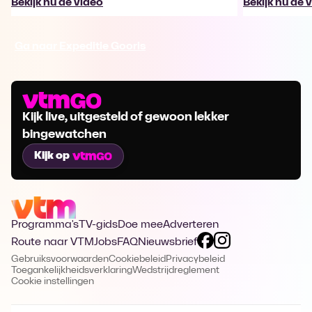
Bekijk nu de video
Bekijk nu de 
Ga naar Expeditie Gooris
Kijk live, uitgesteld of gewoon lekker
bingewatchen
Kijk op
Programma's
TV-gids
Doe mee
Adverteren
Route naar VTM
Jobs
FAQ
Nieuwsbrief
Gebruiksvoorwaarden
Cookiebeleid
Privacybeleid
Toegankelijkheidsverklaring
Wedstrijdreglement
Cookie instellingen