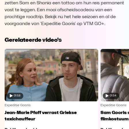
zetten Sam en Shania een tattoo om hun reis permanent
vast te leggen. Een mooi afscheidscadeau van een
prachtige roadtrip. Bekijk nu het hele seizoen en al de
voorgaande van 'Expeditie Gooris' op VTM GO+.
Gerelateerde video's
01:58
01:54
Expeditie Gooris
Expeditie Gooris
Jean-Marie Pfaff verrast Griekse
Sam Gooris sc
taxichauffeur
filmkostuum