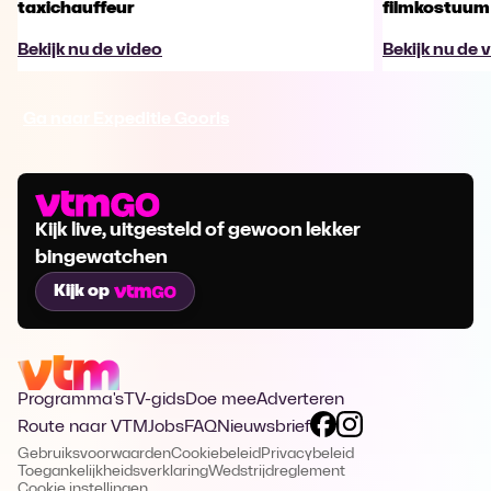
taxichauffeur
filmkostuum
Bekijk nu de video
Bekijk nu de 
Ga naar Expeditie Gooris
Kijk live, uitgesteld of gewoon lekker
bingewatchen
Kijk op
Programma's
TV-gids
Doe mee
Adverteren
Route naar VTM
Jobs
FAQ
Nieuwsbrief
Gebruiksvoorwaarden
Cookiebeleid
Privacybeleid
Toegankelijkheidsverklaring
Wedstrijdreglement
Cookie instellingen