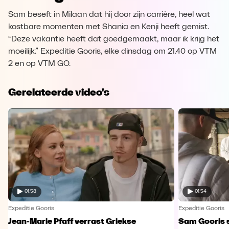
Sam beseft in Milaan dat hij door zijn carrière, heel wat
kostbare momenten met Shania en Kenji heeft gemist.
“Deze vakantie heeft dat goedgemaakt, maar ik krijg het
moeilijk.” Expeditie Gooris, elke dinsdag om 21.40 op VTM
2 en op VTM GO.
Gerelateerde video's
01:58
01:54
Expeditie Gooris
Expeditie Gooris
Jean-Marie Pfaff verrast Griekse
Sam Gooris sc