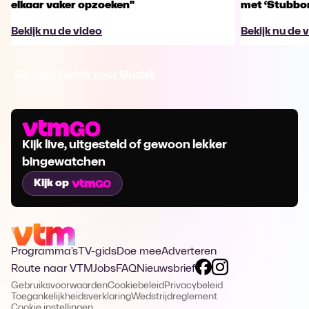
elkaar vaker opzoeken"
met ‘Stubbo
Bekijk nu de video
Bekijk nu de 
Ga naar Liefde voor Muziek
Kijk live, uitgesteld of gewoon lekker
bingewatchen
Kijk op
Programma's
TV-gids
Doe mee
Adverteren
Route naar VTM
Jobs
FAQ
Nieuwsbrief
Gebruiksvoorwaarden
Cookiebeleid
Privacybeleid
Toegankelijkheidsverklaring
Wedstrijdreglement
Cookie instellingen