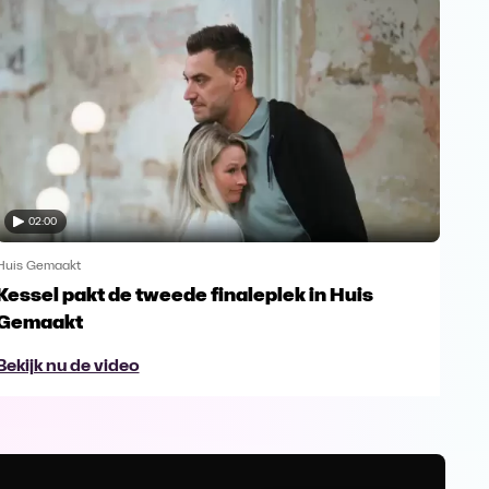
02:00
Huis Gemaakt
Huis
Kessel pakt de tweede finaleplek in Huis
De 
Gemaakt
Bek
Bekijk nu de video