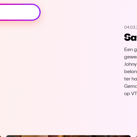
Oeps, browser niet ondersteund
04.03
Voor je onze programma's gaat ontdekken,
Sa
best je browser updaten of hieronder één
van de ondersteunde browsers
downloaden.
Een gr
gewer
Google Chrome
Download
Johny
belan
ter h
Firefox
Download
Gemaa
op V
Safari
Download
Microsoft Edge
Download
Opera
Download