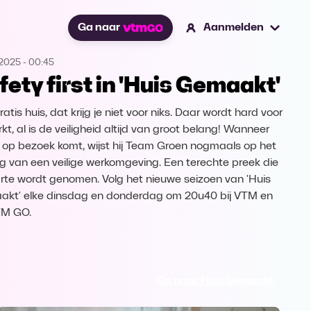
Ga naar
Aanmelden
.2025
-
00:45
fety first in 'Huis Gemaakt'
atis huis, dat krijg je niet voor niks. Daar wordt hard voor
kt, al is de veiligheid altijd van groot belang! Wanneer
 op bezoek komt, wijst hij Team Groen nogmaals op het
g van een veilige werkomgeving. Een terechte preek die
arte wordt genomen. Volg het nieuwe seizoen van 'Huis
kt' elke dinsdag en donderdag om 20u40 bij VTM en
TM GO.
Ga naar Huis Gemaakt