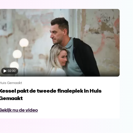
02:00
Huis Gemaakt
Huis
Kessel pakt de tweede finaleplek in Huis
De 
Gemaakt
Bek
Bekijk nu de video