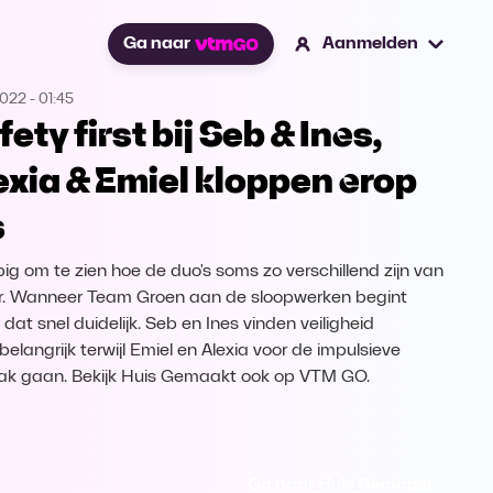
Ga naar
Aanmelden
2022
-
01:45
ety first bij Seb & Ines,
exia & Emiel kloppen erop
s
ig om te zien hoe de duo's soms zo verschillend zijn van
r. Wanneer Team Groen aan de sloopwerken begint
dat snel duidelijk. Seb en Ines vinden veiligheid
elangrijk terwijl Emiel en Alexia voor de impulsieve
k gaan. Bekijk Huis Gemaakt ook op VTM GO.
Ga naar Huis Gemaakt