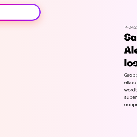
Oeps, browser niet ondersteund
14.04.
Voor je onze programma's gaat ontdekken,
Saf
best je browser updaten of hieronder één
van de ondersteunde browsers
Al
downloaden.
lo
Google Chrome
Download
Grapp
Firefox
Download
elkaa
wordt 
superb
Safari
Download
aanpa
Microsoft Edge
Download
Opera
Download