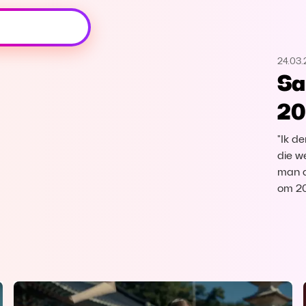
Oeps, browser niet ondersteund
24.03
Voor je onze programma's gaat ontdekken,
Sa
best je browser updaten of hieronder één
van de ondersteunde browsers
20
downloaden.
"Ik d
Google Chrome
Download
die we
man a
Firefox
Download
om 20
Safari
Download
Microsoft Edge
Download
Opera
Download