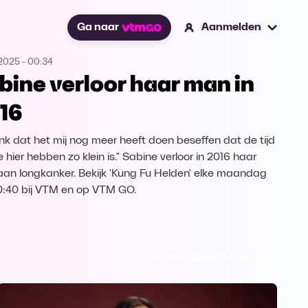
Ga naar
Aanmelden
.2025
-
00:34
bine verloor haar man in
16
enk dat het mij nog meer heeft doen beseffen dat de tijd
 hier hebben zo klein is." Sabine verloor in 2016 haar
an longkanker. Bekijk 'Kung Fu Helden' elke maandag
:40 bij VTM en op VTM GO.
Ga naar Kung Fu Helden