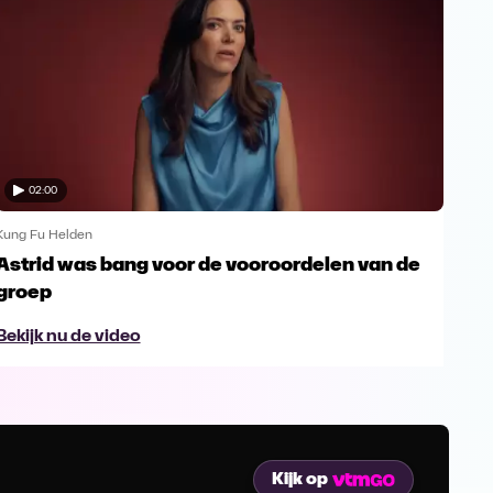
02:00
Kung Fu Helden
Kung
Astrid was bang voor de vooroordelen van de
Ast
groep
gr
Bekijk nu de video
Bek
Kijk op