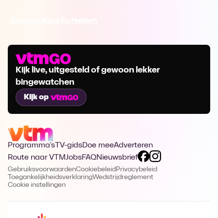
Ga naar Kung Fu Helden
Kijk live, uitgesteld of gewoon lekker
bingewatchen
Kijk op
Programma's
TV-gids
Doe mee
Adverteren
Route naar VTM
Jobs
FAQ
Nieuwsbrief
Gebruiksvoorwaarden
Cookiebeleid
Privacybeleid
Toegankelijkheidsverklaring
Wedstrijdreglement
Cookie instellingen