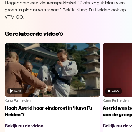
Hagedoren een kleurenspektakel. “Plots zag ik blauw en
groen in plaats van zwart”. Bekijk 'Kung Fu Helden ook op
VTM GO.
Gerelateerde video's
02:41
02:00
Kung Fu Helden
Kung Fu Helden
Haalt Astrid haar eindproef in 'Kung Fu
Astrid was b
Helden'?
van de groe
Bekijk nu de video
Bekijk nu de 