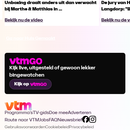
Unboxing draait anders uit dan verwacht
De jury van 
bij Marthe & Matthias in ...
Langdorp: "B
Bekijk nu de video
Bekijk nu de 
Ga naar Huis Gemaakt
Kijk live, uitgesteld of gewoon lekker
bingewatchen
Kijk op
Programma's
TV-gids
Doe mee
Adverteren
Route naar VTM
Jobs
FAQ
Nieuwsbrief
Gebruiksvoorwaarden
Cookiebeleid
Privacybeleid