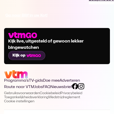
Ga naar Blijf in uw Kot!
Kijk live, uitgesteld of gewoon lekker
bingewatchen
Kijk op
Programma's
TV-gids
Doe mee
Adverteren
Route naar VTM
Jobs
FAQ
Nieuwsbrief
Gebruiksvoorwaarden
Cookiebeleid
Privacybeleid
Toegankelijkheidsverklaring
Wedstrijdreglement
Cookie instellingen