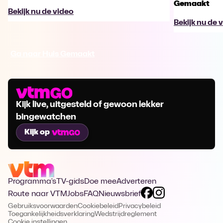
Gemaakt
Bekijk nu de video
Bekijk nu de 
Ga naar Huis Gemaakt
Kijk live, uitgesteld of gewoon lekker
bingewatchen
Kijk op
Programma's
TV-gids
Doe mee
Adverteren
Route naar VTM
Jobs
FAQ
Nieuwsbrief
Gebruiksvoorwaarden
Cookiebeleid
Privacybeleid
Toegankelijkheidsverklaring
Wedstrijdreglement
Cookie instellingen