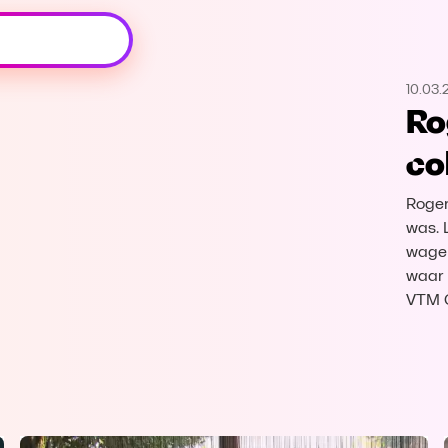
Oeps, browser niet ondersteund
10.03.
Voor je onze programma's gaat ontdekken,
Ro
best je browser updaten of hieronder één
van de ondersteunde browsers
co
downloaden.
Roger
Google Chrome
Download
was. 
wagen
Firefox
Download
waar 
VTM 
Safari
Download
Microsoft Edge
Download
Opera
Download