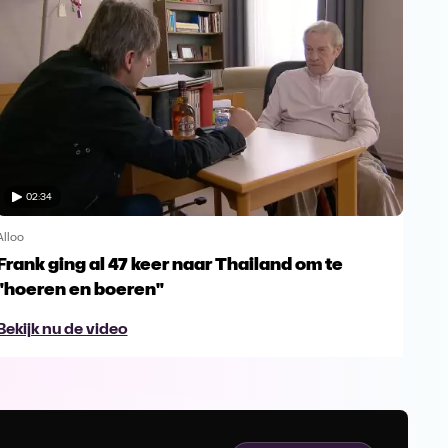
02:34
Alloo
Alloo
Frank ging al 47 keer naar Thailand om te
Hie
"hoeren en boeren"
Ze
Bekijk nu de video
Bek