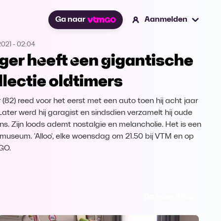
Ga naar
Aanmelden
2021
-
02:04
ger heeft een gigantische
llectie oldtimers
 (82) reed voor het eerst met een auto toen hij acht jaar
Later werd hij garagist en sindsdien verzamelt hij oude
s. Zijn loods ademt nostalgie en melancholie. Het is een
museum. 'Alloo', elke woensdag om 21.50 bij VTM en op
GO.
Ga naar Alloo