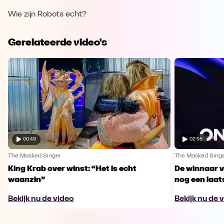
Wie zijn Robots echt?
Gerelateerde video's
00:49
02:56
The Masked Singer
The Masked Sing
King Krab over winst: “Het is echt
De winnaar 
waanzin”
nog een laa
Bekijk nu de video
Bekijk nu de 