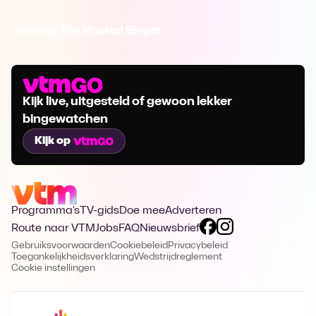
Ga naar The Masked Singer
Kijk live, uitgesteld of gewoon lekker
bingewatchen
Kijk op
Programma's
TV-gids
Doe mee
Adverteren
Route naar VTM
Jobs
FAQ
Nieuwsbrief
Gebruiksvoorwaarden
Cookiebeleid
Privacybeleid
Toegankelijkheidsverklaring
Wedstrijdreglement
Cookie instellingen