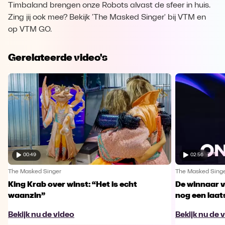
Timbaland brengen onze Robots alvast de sfeer in huis.
Zing jij ook mee? Bekijk 'The Masked Singer' bij VTM en
op VTM GO.
Gerelateerde video's
00:49
02:56
The Masked Singer
The Masked Sing
King Krab over winst: “Het is echt
De winnaar 
waanzin”
nog een laa
Bekijk nu de video
Bekijk nu de 