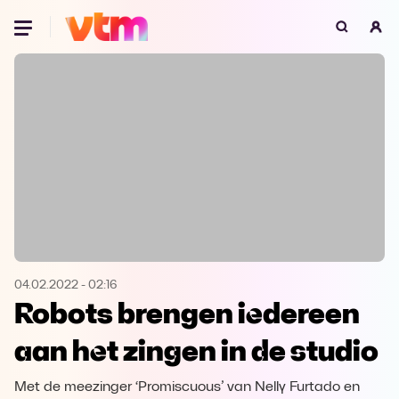
Oeps, browser niet ondersteund
Voor je onze programma's gaat ontdekken,
best je browser updaten of hieronder één
van de ondersteunde browsers
downloaden.
Google Chrome
Download
Firefox
Download
Safari
Download
04.02.2022
-
02:16
Robots brengen iedereen
Microsoft Edge
Download
aan het zingen in de studio
Opera
Download
Met de meezinger ‘Promiscuous’ van Nelly Furtado en