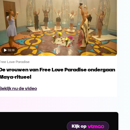
02:18
Free Love Paradise
Free
De vrouwen van Free Love Paradise ondergaan
Gaë
Maya-ritueel
Cri
Bekijk nu de video
Bek
Kijk op