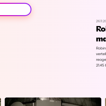
Oeps, browser niet ondersteund
26.11.
Voor je onze programma's gaat ontdekken,
Ro
best je browser updaten of hieronder één
van de ondersteunde browsers
ma
downloaden.
Robin
Google Chrome
Download
verte
reage
Firefox
Download
21.45
Safari
Download
Microsoft Edge
Download
Opera
Download