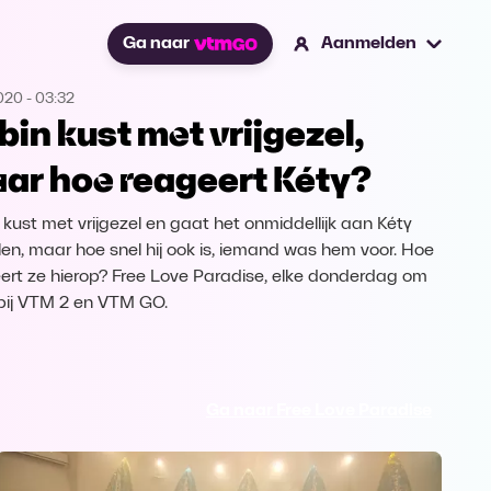
Ga naar
Aanmelden
2020
-
03:32
bin kust met vrijgezel,
ar hoe reageert Kéty?
 kust met vrijgezel en gaat het onmiddellijk aan Kéty
llen, maar hoe snel hij ook is, iemand was hem voor. Hoe
ert ze hierop? Free Love Paradise, elke donderdag om
 bij VTM 2 en VTM GO.
Ga naar Free Love Paradise