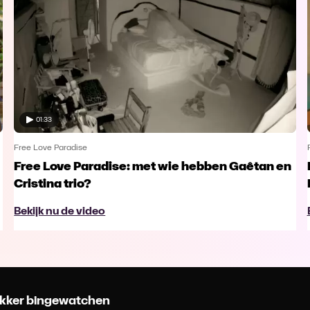
01:33
Free Love Paradise
Free Love Paradise: met wie hebben Gaêtan en
Cristina trio?
Bekijk nu de video
 lekker bingewatchen