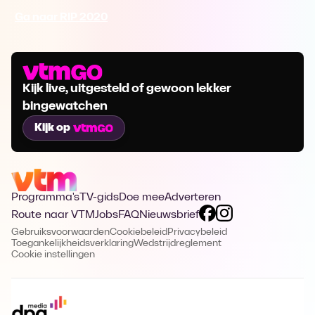
Ga naar RIP 2020
Kijk live, uitgesteld of gewoon lekker
bingewatchen
Kijk op
Programma's
TV-gids
Doe mee
Adverteren
Route naar VTM
Jobs
FAQ
Nieuwsbrief
Gebruiksvoorwaarden
Cookiebeleid
Privacybeleid
Toegankelijkheidsverklaring
Wedstrijdreglement
Cookie instellingen