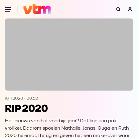
Oeps, browser niet ondersteund
Voor je onze programma's gaat ontdekken,
best je browser updaten of hieronder één
van de ondersteunde browsers
downloaden.
Google Chrome
Download
Firefox
Download
Safari
Download
16.11.2020
-
00:52
RIP 2020
Microsoft Edge
Download
Het nieuws van het voorbije jaar? Dat kon een pak
Opera
Download
vrolijker. Daarom spoelen Nathalie, Jonas, Guga en Ruth
2020 helemaal terug en geven het een make-over waar