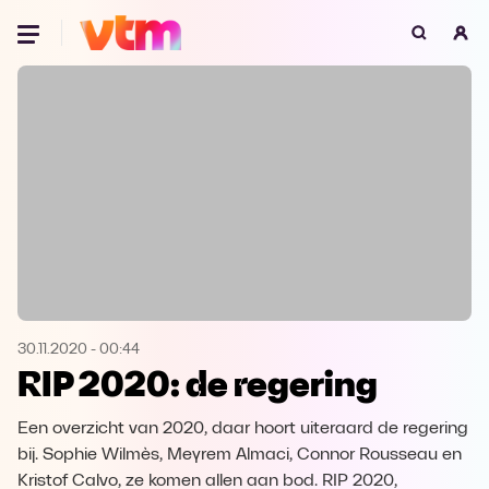
Oeps, browser niet ondersteund
Voor je onze programma's gaat ontdekken,
best je browser updaten of hieronder één
van de ondersteunde browsers
downloaden.
Google Chrome
Download
Firefox
Download
Safari
Download
30.11.2020
-
00:44
RIP 2020: de regering
Microsoft Edge
Download
Een overzicht van 2020, daar hoort uiteraard de regering
Opera
Download
bij. Sophie Wilmès, Meyrem Almaci, Connor Rousseau en
Kristof Calvo, ze komen allen aan bod. RIP 2020,