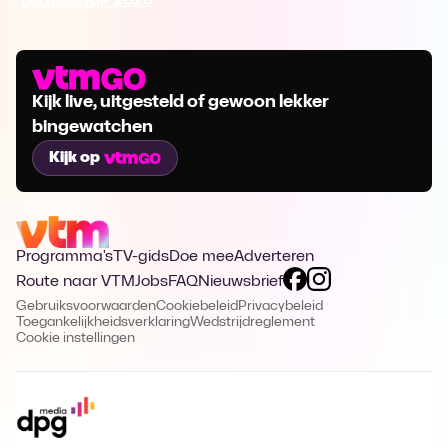
Ga naar RIP 2020
Kijk live, uitgesteld of gewoon lekker
bingewatchen
Kijk op
Programma's
TV-gids
Doe mee
Adverteren
Route naar VTM
Jobs
FAQ
Nieuwsbrief
Gebruiksvoorwaarden
Cookiebeleid
Privacybeleid
Toegankelijkheidsverklaring
Wedstrijdreglement
Cookie instellingen