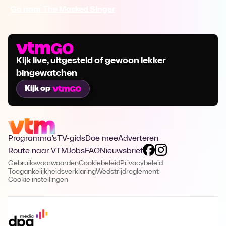
Ga naar The Masked Singer
Kijk live, uitgesteld of gewoon lekker
bingewatchen
Kijk op
Programma's
TV-gids
Doe mee
Adverteren
Route naar VTM
Jobs
FAQ
Nieuwsbrief
Gebruiksvoorwaarden
Cookiebeleid
Privacybeleid
Toegankelijkheidsverklaring
Wedstrijdreglement
Cookie instellingen