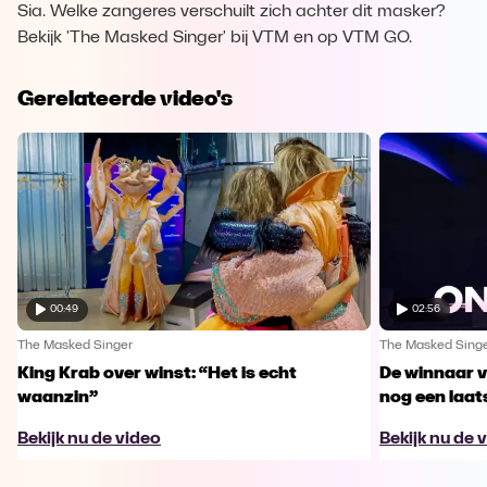
Sia. Welke zangeres verschuilt zich achter dit masker?
Bekijk 'The Masked Singer' bij VTM en op VTM GO.
Gerelateerde video's
00:49
02:56
The Masked Singer
The Masked Sing
King Krab over winst: “Het is echt
De winnaar 
waanzin”
nog een laa
Bekijk nu de video
Bekijk nu de 