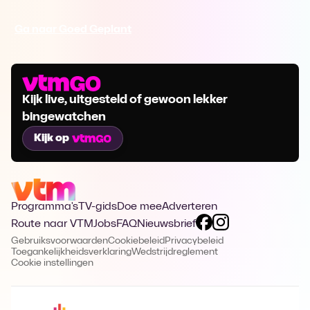
Ga naar Goed Geplant
Kijk live, uitgesteld of gewoon lekker
bingewatchen
Kijk op
Programma's
TV-gids
Doe mee
Adverteren
Route naar VTM
Jobs
FAQ
Nieuwsbrief
Gebruiksvoorwaarden
Cookiebeleid
Privacybeleid
Toegankelijkheidsverklaring
Wedstrijdreglement
Cookie instellingen