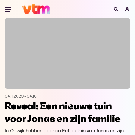
Oeps, browser niet ondersteund
Voor je onze programma's gaat ontdekken,
best je browser updaten of hieronder één
van de ondersteunde browsers
downloaden.
Google Chrome
Download
Firefox
Download
Safari
Download
04.11.2023
-
04:10
Reveal: Een nieuwe tuin
Microsoft Edge
Download
voor Jonas en zijn familie
Opera
Download
In Opwijk hebben Jaan en Eef de tuin van Jonas en zijn