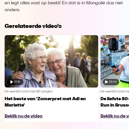
en legt alles vast op beeld! En dat is in Mongolië dus niet
anders.
Gerelateerde video's
01:31
02:44
De wereld rond met 80-jarigen
De wereld rond me
Het beste van 'Zomerpret met Adi en
De liefste 80
Mariette'
Run in Bruss
Bekijk nu de video
Bekijk nu de 