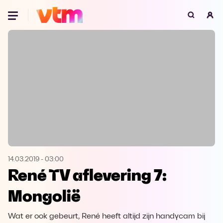
Oeps, browser niet ondersteund
Voor je onze programma's gaat ontdekken,
best je browser updaten of hieronder één
van de ondersteunde browsers
downloaden.
Google Chrome
Download
Firefox
Download
Safari
Download
14.03.2019
-
03:00
René TV aflevering 7:
Microsoft Edge
Download
Mongolië
Opera
Download
Wat er ook gebeurt, René heeft altijd zijn handycam bij