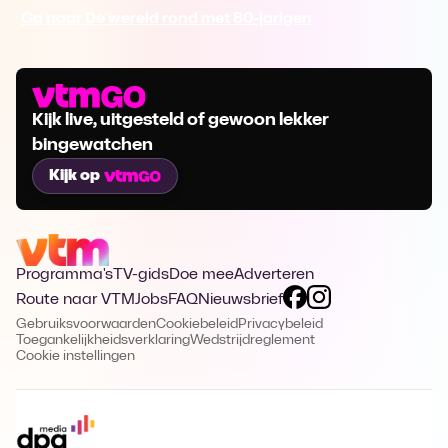
Ga naar De wereld rond met 80-jarigen
Kijk live, uitgesteld of gewoon lekker
bingewatchen
Kijk op
Programma's
TV-gids
Doe mee
Adverteren
Route naar VTM
Jobs
FAQ
Nieuwsbrief
Gebruiksvoorwaarden
Cookiebeleid
Privacybeleid
Toegankelijkheidsverklaring
Wedstrijdreglement
Cookie instellingen