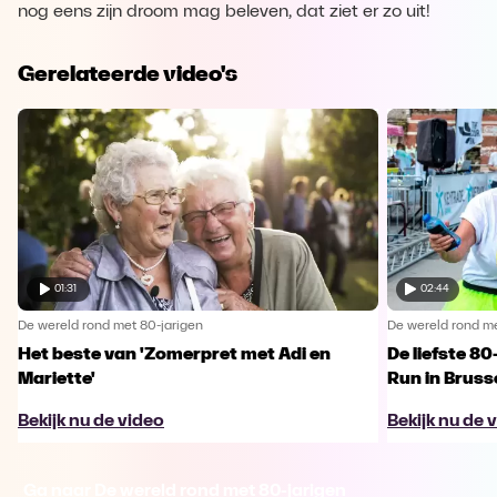
nog eens zijn droom mag beleven, dat ziet er zo uit!
Gerelateerde video's
01:31
02:44
De wereld rond met 80-jarigen
De wereld rond me
Het beste van 'Zomerpret met Adi en
De liefste 80
Mariette'
Run in Bruss
Bekijk nu de video
Bekijk nu de 
Ga naar De wereld rond met 80-jarigen