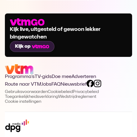
Kijk live, uitgesteld of gewoon lekker
bingewatchen
Kijk op
Programma's
TV-gids
Doe mee
Adverteren
Route naar VTM
Jobs
FAQ
Nieuwsbrief
Gebruiksvoorwaarden
Cookiebeleid
Privacybeleid
Toegankelijkheidsverklaring
Wedstrijdreglement
Cookie instellingen