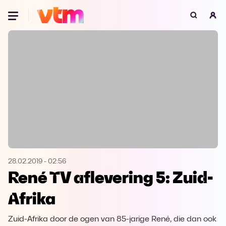
Oeps, browser niet ondersteund
Voor je onze programma's gaat ontdekken,
best je browser updaten of hieronder één
van de ondersteunde browsers
downloaden.
Google Chrome
Download
Firefox
Download
Safari
Download
28.02.2019
-
02:56
René TV aflevering 5: Zuid-
Microsoft Edge
Download
Afrika
Opera
Download
Zuid-Afrika door de ogen van 85-jarige René, die dan ook