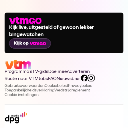
Kijk live, uitgesteld of gewoon lekker
bingewatchen
Kijk op
Programma's
TV-gids
Doe mee
Adverteren
Route naar VTM
Jobs
FAQ
Nieuwsbrief
Gebruiksvoorwaarden
Cookiebeleid
Privacybeleid
Toegankelijkheidsverklaring
Wedstrijdreglement
Cookie instellingen