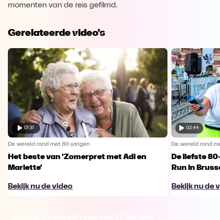
momenten van de reis gefilmd.
Gerelateerde video's
01:31
02:44
De wereld rond met 80-jarigen
De wereld rond me
Het beste van 'Zomerpret met Adi en
De liefste 80
Mariette'
Run in Bruss
Bekijk nu de video
Bekijk nu de 
Ga naar De wereld rond met 80-jarigen