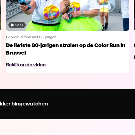
02:44
De wereld rond met 80-jarigen
De liefste 80-jarigen stralen op de Color Run in
Brussel
Bekijk nu de video
 lekker bingewatchen