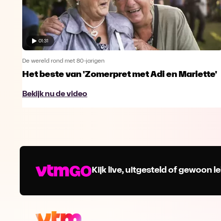
01:31
De wereld rond met 80-jarigen
Het beste van 'Zomerpret met Adi en Mariette'
Bekijk nu de video
Kijk live, uitgesteld of gewoon