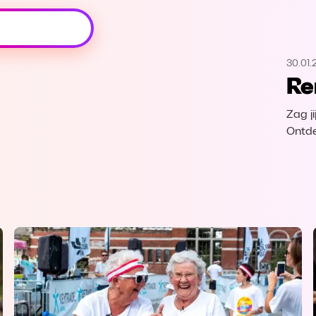
Oeps, browser niet ondersteund
30.01.
Voor je onze programma's gaat ontdekken,
Re
best je browser updaten of hieronder één
van de ondersteunde browsers
downloaden.
Zag j
Ontde
Google Chrome
Download
Firefox
Download
Safari
Download
Microsoft Edge
Download
Opera
Download