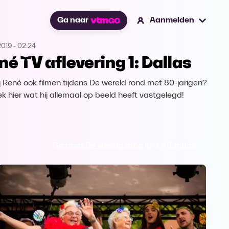
Ga naar
Aanmelden
2019
-
02:24
né TV aflevering 1: Dallas
ij René ook filmen tijdens De wereld rond met 80-jarigen?
k hier wat hij allemaal op beeld heeft vastgelegd!
Ga naar De wereld rond met 80-jarigen