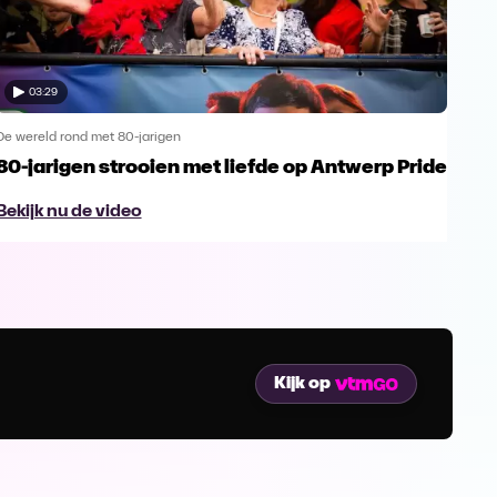
03:29
De wereld rond met 80-jarigen
De we
80-jarigen strooien met liefde op Antwerp Pride
100
van
Bekijk nu de video
Bek
Kijk op