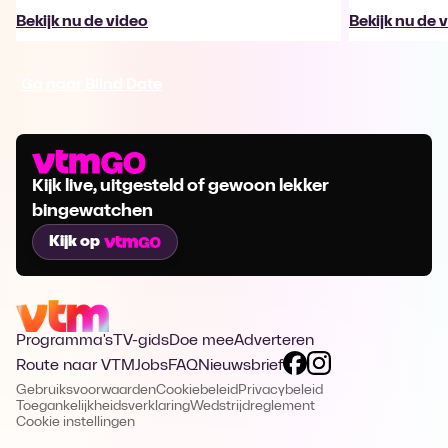
Bekijk nu de video
Bekijk nu de 
Ga naar Blind Date
Kijk live, uitgesteld of gewoon lekker
bingewatchen
Kijk op
Programma's
TV-gids
Doe mee
Adverteren
Route naar VTM
Jobs
FAQ
Nieuwsbrief
Gebruiksvoorwaarden
Cookiebeleid
Privacybeleid
Toegankelijkheidsverklaring
Wedstrijdreglement
Cookie instellingen